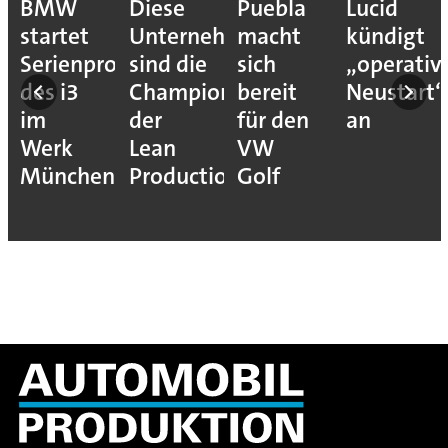
BMW
Diese
Puebla
Lucid
startet
Unternehmen
macht
kündigt
Serienproduktion
sind die
sich
„operativ
des i3
Champions
bereit
Neustart“
im
der
für den
an
Werk
Lean
VW
München
Production
Golf