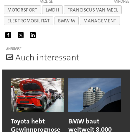
ANZEIGE
MOTORSPORT
LMDH
FRANCISCUS VAN MEEL
ELEKTROMOBILITÄT
BMW M
MANAGEMENT
ANZEIGE
A
uch interessant
Toyota hebt
BMW baut
Gewinnprognose
weltweit 8.000