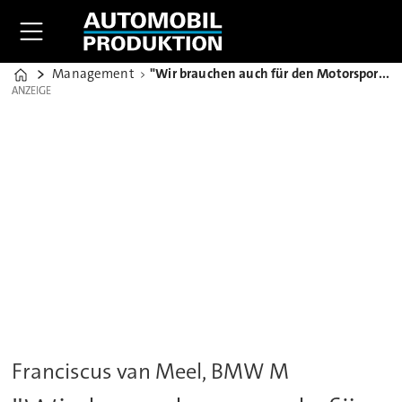
Management
"Wir brauchen auch für den Motorsport eine Elektrolösung"
Home
ANZEIGE
ANZEIGE
Franciscus van Meel, BMW M