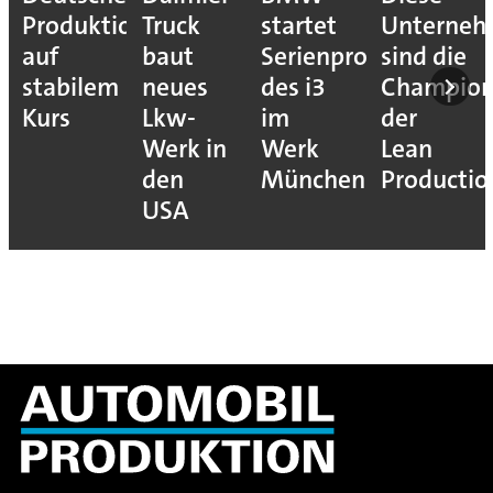
Produktion
Truck
startet
Unterne
auf
baut
Serienproduktion
sind die
stabilem
neues
des i3
Champion
Kurs
Lkw-
im
der
Werk in
Werk
Lean
den
München
Productio
USA