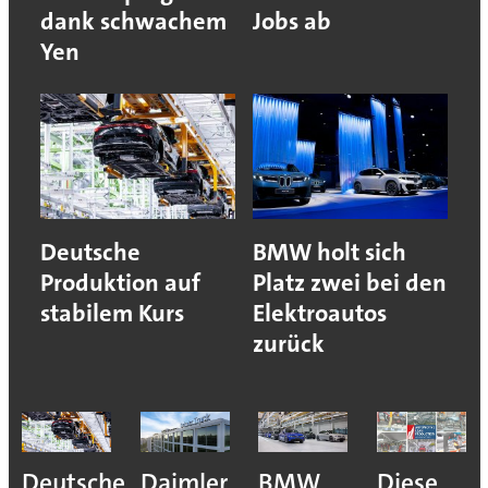
dank schwachem
Jobs ab
Yen
Deutsche
BMW holt sich
Produktion auf
Platz zwei bei den
stabilem Kurs
Elektroautos
zurück
Deutsche
Daimler
BMW
Diese