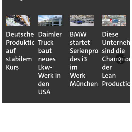
Deutsche
Daimler
BMW
Diese
Produktion
Truck
startet
Unterne
auf
baut
Serienproduktion
sind die
stabilem
neues
des i3
Champion
Kurs
Lkw-
im
der
Werk in
Werk
Lean
den
München
Productio
USA