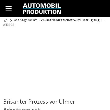
Management
ZF-Betriebsratschef wird Betrug zugunsten der IG Metall vorgeworfen
Home
ANZEIGE
ANZEIGE
Brisanter Prozess vor Ulmer
Arbeitsgericht