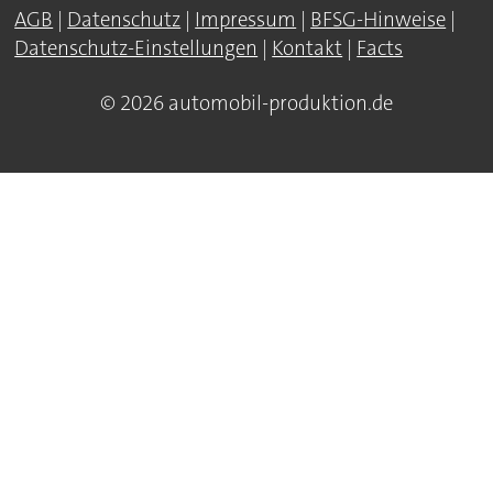
AGB
|
Datenschutz
|
Impressum
|
BFSG-Hinweise
|
Datenschutz-Einstellungen
|
Kontakt
|
Facts
© 2026 automobil-produktion.de