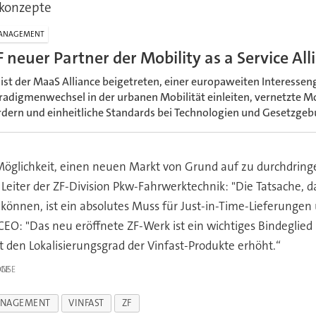
skonzepte
ANAGEMENT
F neuer Partner der Mobility as a Service Al
 ist der MaaS Alliance beigetreten, einer europaweiten Interessen
radigmenwechsel in der urbanen Mobilität einleiten, vernetzte M
rdern und einheitliche Standards bei Technologien und Gesetzgebu
Möglichkeit, einen neuen Markt von Grund auf zu durchdringe
 Leiter der ZF-Division Pkw-Fahrwerktechnik: "Die Tatsache,
 können, ist ein absolutes Muss für Just-in-Time-Lieferung
: "Das neu eröffnete ZF-Werk ist ein wichtiges Bindeglied i
den Lokalisierungsgrad der Vinfast-Produkte erhöht.“
IGE
NAGEMENT
VINFAST
ZF