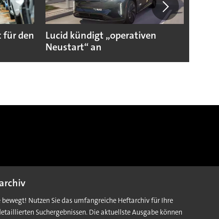
 für den
Lucid kündigt „operativen
Darum
Neustart“ an
Autoi
archiv
e bewegt! Nutzen Sie das umfangreiche Heftarchiv für Ihre
detaillierten Suchergebnissen. Die aktuellste Ausgabe können