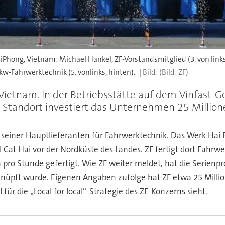
iPhong, Vietnam: Michael Hankel, ZF-Vorstandsmitglied (3. von link
Pkw-Fahrwerktechnik (5. vonlinks, hinten).
(Bild: ZF)
in Vietnam. In der Betriebsstätte auf dem Vinfa
en Standort investiert das Unternehmen 25 Million
ner seiner Hauptlieferanten für Fahrwerktechnik. Das Werk H
el Cat Hai vor der Nordküste des Landes. ZF fertigt dort Fah
 pro Stunde gefertigt. Wie ZF weiter meldet, hat die Serienp
nüpft wurde. Eigenen Angaben zufolge hat ZF etwa 25 Millio
 für die „Local for local“-Strategie des ZF-Konzerns sieht.