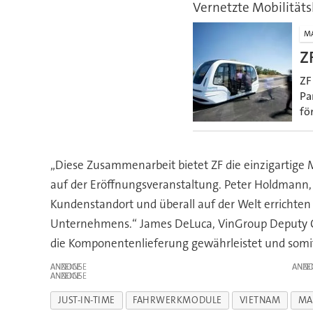
Vernetzte Mobilität
M
Z
ZF
Pa
fö
„Diese Zusammenarbeit bietet ZF die einzigartige 
auf der Eröffnungsveranstaltung. Peter Holdmann,
Kundenstandort und überall auf der Welt errichten
Unternehmens.“ James DeLuca, VinGroup Deputy CEO
die Komponentenlieferung gewährleistet und somit 
ANZEIGE
ANZE
ANZEIGE
JUST-IN-TIME
FAHRWERKMODULE
VIETNAM
MA