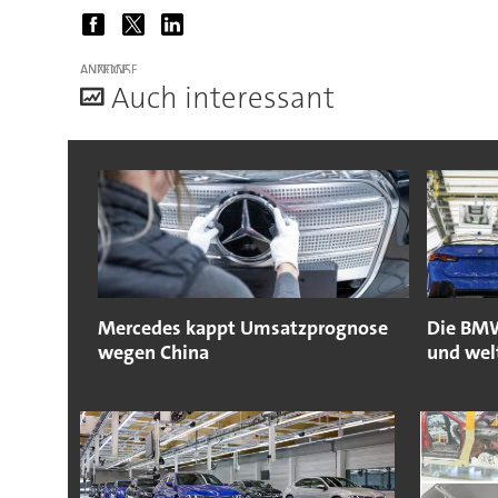
ANZEIGE
A
uch interessant
Mercedes kappt Umsatzprognose
Die BMW
wegen China
und wel