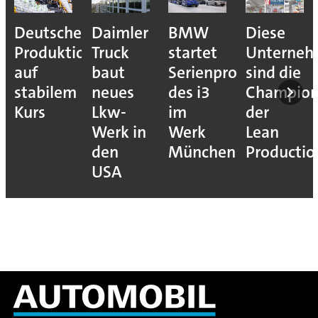
Deutsche
Daimler
BMW
Diese
Produktion
Truck
startet
Unterne
auf
baut
Serienproduktion
sind die
stabilem
neues
des i3
Champion
Kurs
Lkw-
im
der
Werk in
Werk
Lean
den
München
Productio
USA