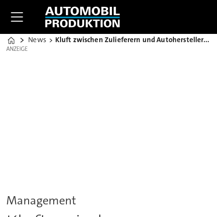
News
Kluft zwischen Zulieferern und Autoherstellern wächst weiter
Home
ANZEIGE
ANZEIGE
Management