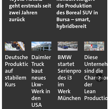
geht erstmals seit
die Produktion
zwei Jahren
des Boreal SUV in
zurück
Bursa – smart,
hybridbereit
Deutsche
Daimler
BMW
Diese
Produktion
Truck
startet
Unterne
auf
baut
Serienproduktion
sind die
stabilem
neues
des i3
Champion
Kurs
Lkw-
im
der
Werk in
Werk
Lean
den
München
Productio
USA