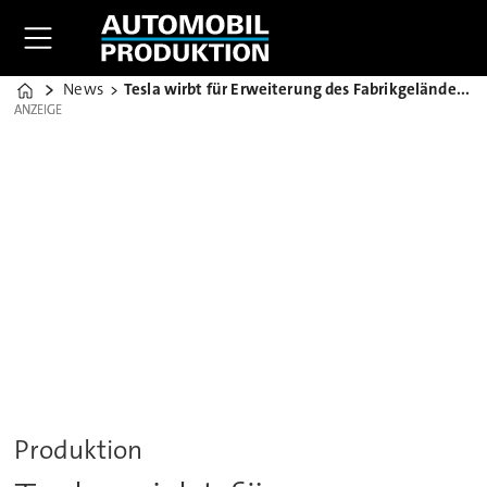
News
Tesla wirbt für Erweiterung des Fabrikgeländes in Grünheide
Home
ANZEIGE
ANZEIGE
Produktion