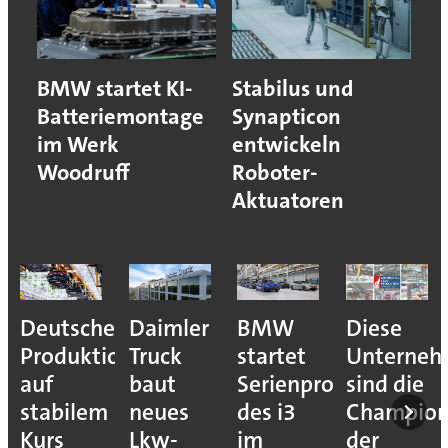
BMW startet KI-
Stabilus und
Batteriemontage
Synapticon
im Werk
entwickeln
Woodruff
Roboter-
Aktuatoren
Deutsche
Daimler
BMW
Diese
Produktion
Truck
startet
Unterne
auf
baut
Serienproduktion
sind die
stabilem
neues
des i3
Champion
Kurs
Lkw-
im
der