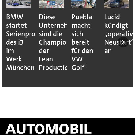
BMW
Diese
Puebla
Lucid
startet
Unternehmen
macht
kündigt
Serienproduktion
sind die
sich
„operativ
des i3
Champions
bereit
Neustart“
im
der
für den
an
Werk
Lean
VW
München
Production
Golf