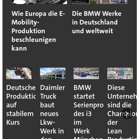
Wie Europa die E-
Die BMW Werke
Mobility-
in Deutschland
Produktion
und weltweit
beschleunigen
kann
Deutsche
Daimler
BMW
Diese
Produktion
Truck
startet
Unterne
auf
baut
Serienproduktion
sind die
stabilem
neues
des i3
Champion
Kurs
Lkw-
im
der
Werk in
Werk
Lean