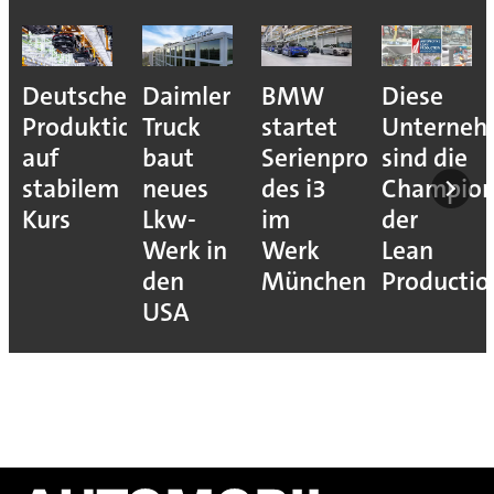
Deutsche
Daimler
BMW
Diese
Produktion
Truck
startet
Unterne
auf
baut
Serienproduktion
sind die
stabilem
neues
des i3
Champion
Kurs
Lkw-
im
der
Werk in
Werk
Lean
den
München
Productio
USA