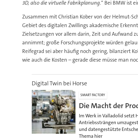
3D, also die virtuelle Fabrikplanung
.“ Bei BMW ist e
Zusammen mit Christian Kober von der Helmut-Sch
Gebiet des digitalen Zwillings akademische Erken
Zielsetzungen vor allem darin, Zeit und Aufwand z
annimmt; große Forschungsprojekte würden gelaunc
Reifegrad sei aber häufig noch gering, bilanziert K
wie auch die Kosten – gerade diese müsse man noch
Digital Twin bei Horse
SMART FACTORY
Die Macht der Pro
Im Werk in Valladolid setzt 
Antriebssträngen umzugestal
und datengestützte Entsch
Thema hier