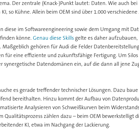
hema. Der zentrale (Knack-)Punkt lautet: Daten. Wie auch be
 KI, so Kühne. Allein beim OEM sind über 1.000 verschieden
egen diese im Softwareengineering sowie dem Umgang mit Dat
 finden könne.
Genau diese Skills
gelte es daher aufzubauen,
. Maßgeblich gehören für Audi die Felder Datenbereitstellung
n für eine effiziente und zukunftsfähige Fertigung. Um Silos
er synergetische Datendomänen ein, auf die dann all jene Zugri
auche es gerade treffender technischer Lösungen. Dazu baue
ifend bereithalten. Hinzu kommt der Aufbau von Datenpro
utomatisierte Analysieren von Schweißkurven beim Widerstan
 im Qualitätsprozess zählen dazu – beim OEM bewerkstelligt 
rarbeitender KI, etwa im Nachgang der Lackierung.