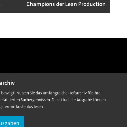
n
Champions der Lean Production
VW G
archiv
e bewegt! Nutzen Sie das umfangreiche Heftarchiv für Ihre
detaillierten Suchergebnissen. Die aktuellste Ausgabe können
gstermin kostenlos lesen.
Ausgaben