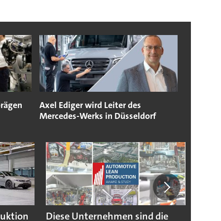
prägen
Axel Ediger wird Leiter des
Mercedes-Werks in Düsseldorf
duktion
Diese Unternehmen sind die
Puebl