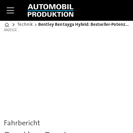
Technik
Bentley Bentayga Hybrid: Bestseller-Potenzial in Kalifornien
Home
ANZEIGE
ANZEIGE
Fahrbericht