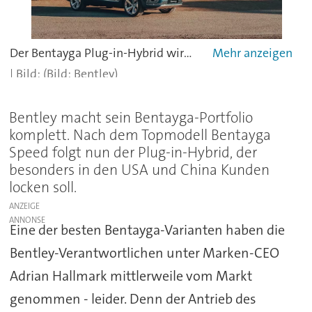
Der Bentayga Plug-in-Hybrid wird von einem aufgeladenen V6-Benziner mit drei Litern Hubraum angetrieben, der von einem Elektromotor im Getriebetunnel unterstützt wird, der zusätzliche 94 kW / 128 PS und 350 Nm beisteuert.
(Bild: Bentley)
Bentley macht sein Bentayga-Portfolio
komplett. Nach dem Topmodell Bentayga
Speed folgt nun der Plug-in-Hybrid, der
besonders in den USA und China Kunden
locken soll.
ANZEIGE
Eine der besten Bentayga-Varianten haben die
Bentley-Verantwortlichen unter Marken-CEO
Adrian Hallmark mittlerweile vom Markt
genommen - leider. Denn der Antrieb des