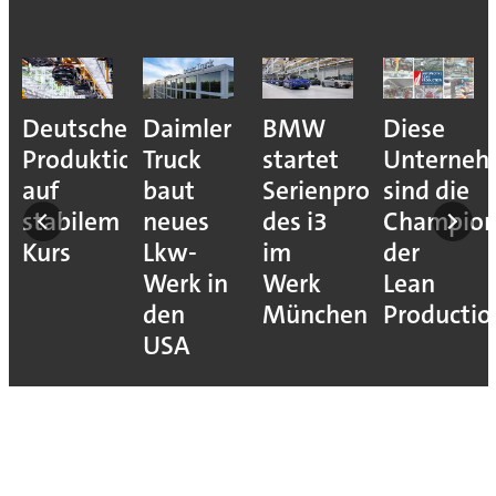
Deutsche
Daimler
BMW
Diese
Produktion
Truck
startet
Unterne
auf
baut
Serienproduktion
sind die
stabilem
neues
des i3
Champion
Kurs
Lkw-
im
der
Werk in
Werk
Lean
den
München
Productio
USA