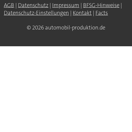
AGB
|
Datenschutz
|
Impressum
|
BFSG-Hinweise
|
Datenschutz-Einstellungen
|
Kontakt
|
Facts
© 2026 automobil-produktion.de