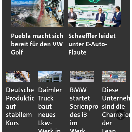
Puebla macht sich
Schaeffler leidet
bereit für den VW
unter E-Auto-
Golf
Flaute
Deutsche
Daimler
BMW
Diese
Produktion
Truck
startet
Unterne
auf
baut
Serienproduktion
sind die
stabilem
neues
des i3
Champion
Kurs
Lkw-
im
der
Werk in
Werk
Lean