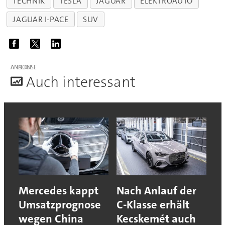
TECHNIK
TESLA
JAGUAR
ELEKTROAUTO
JAGUAR I-PACE
SUV
ANZEIGE
A
uch interessant
Mercedes kappt
Nach Anlauf der
Umsatzprognose
C-Klasse erhält
wegen China
Kecskemét auch