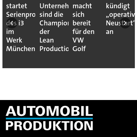
startet
Unternehmen
macht
kündigt
Serienproduktion
sind die
sich
„operativ
des i3
Champions
bereit
Neustart“
im
der
für den
an
Werk
Lean
VW
München
Production
Golf