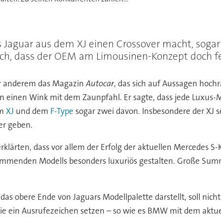
ss Jaguar aus dem XJ einen Crossover macht, soga
rch, dass der OEM am Limousinen-Konzept doch fes
ter anderem das Magazin
Autocar
, das sich auf Aussagen hoch
 einen Wink mit dem Zaunpfahl. Er sagte, dass jede Luxus-
em
XJ
und dem
F-Type
sogar zwei davon. Insbesondere der XJ s
er geben.
lärten, dass vor allem der Erfolg der aktuellen Mercedes S-
mmenden Modells besonders luxuriös gestalten. Große Summe
l das obere Ende von Jaguars Modellpalette darstellt, soll ni
ogie ein Ausrufezeichen setzen – so wie es BMW mit dem aktu