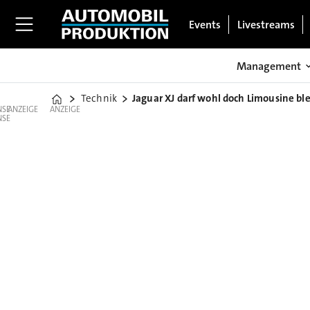
Events
Livestreams
Management
Technik
Jaguar XJ darf wohl doch Limousine bl
Home
ANZEIGE
ANZEIGE