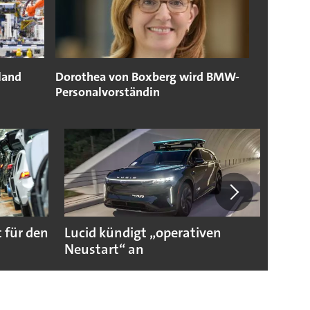
land
Dorothea von Boxberg wird BMW-
Personalvorständin
 für den
Lucid kündigt „operativen
Darum
Neustart“ an
Autoi