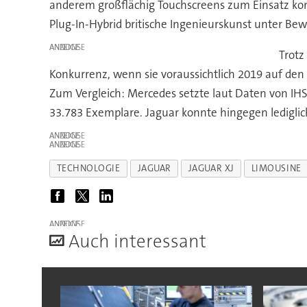
anderem großflächig Touchscreens zum Einsatz komm
Plug-In-Hybrid britische Ingenieurskunst unter Be
ANZEIGE
Trotz
Konkurrenz, wenn sie voraussichtlich 2019 auf de
Zum Vergleich: Mercedes setzte laut Daten von I
33.783 Exemplare. Jaguar konnte hingegen lediglic
ANZEIGE
ANZEIGE
TECHNOLOGIE
JAGUAR
JAGUAR XJ
LIMOUSINE
ANZEIGE
A
uch interessant