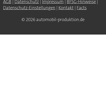
AGB
|
Datenschutz
|
Impressum
|
BFSG-Hinweise
|
Datenschutz-Einstellungen
|
Kontakt
|
Facts
© 2026 automobil-produktion.de