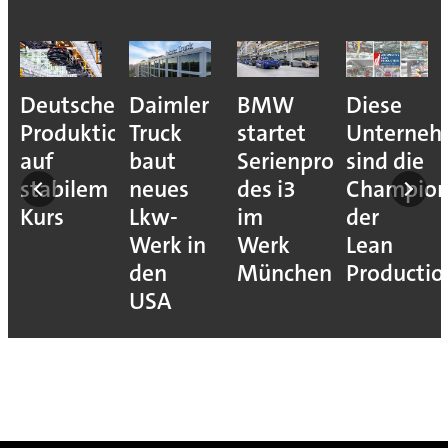
Deutsche
Daimler
BMW
Diese
Produktion
Truck
startet
Unterne
auf
baut
Serienproduktion
sind die
stabilem
neues
des i3
Champion
Kurs
Lkw-
im
der
Werk in
Werk
Lean
den
München
Productio
USA