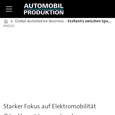
Global-Automotive-Business
Stellantis zwischen Sparzwang und Modellvielfalt
Home
ANZEIGE
ANZEIGE
Starker Fokus auf Elektromobilität