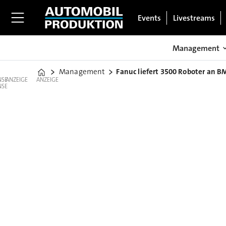
Events
Livestreams
Management
Management
Fanuc liefert 3500 Roboter an 
Home
ANZEIGE
ANZEIGE