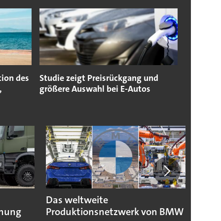
tion des
Studie zeigt Preisrückgang und
,
größere Auswahl bei E-Autos
Das weltweite
Toyo
fnung
Produktionsnetzwerk von BMW
dank