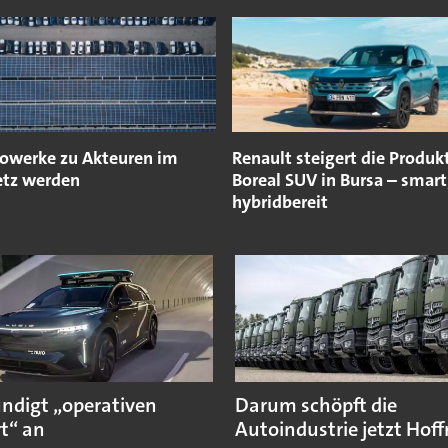
owerke zu Akteuren im
Renault steigert die Produk
tz werden
Boreal SUV in Bursa – smart
hybridbereit
ündigt „operativen
Darum schöpft die
t“ an
Autoindustrie jetzt Hof