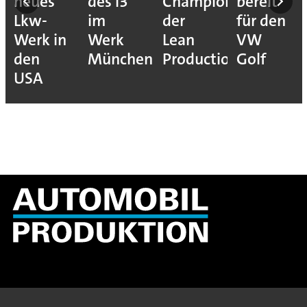
neues
des i3
Champions
bereit
Lkw-
im
der
für den
Werk in
Werk
Lean
VW
den
München
Production
Golf
USA