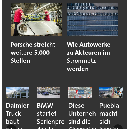
Porsche streicht
Wie Autowerke
weitere 5.000
zu Akteuren im
Stellen
Stromnetz
werden
e
Daimler
BMW
Diese
Puebla
ion
Truck
startet
Unternehmen
macht
baut
Serienproduktion
sind die
sich