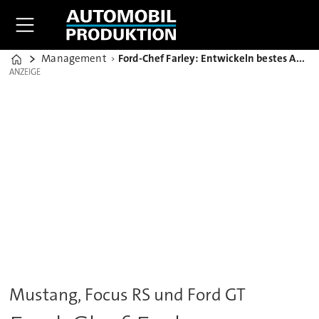
Management
Ford-Chef Farley: Entwickeln bestes Aufgebot an Performance-Autos
Home
ANZEIGE
ANZEIGE
Mustang, Focus RS und Ford GT