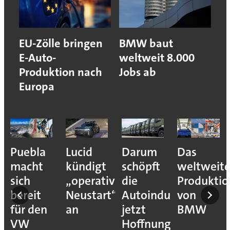
EU-Zölle bringen
BMW baut
E-Auto-
weltweit 8.000
Produktion nach
Jobs ab
Europa
Puebla
Lucid
Darum
Das
ehmen
macht
kündigt
schöpft
weltweit
sich
„operativen
die
Produkti
ns
bereit
Neustart“
Autoindustrie
von
für den
an
jetzt
BMW
VW
Hoffnung