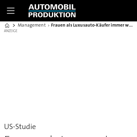
Management
Frauen als Luxusauto-Käufer immer wichtiger – Lexus vorn
Home
ANZEIGE
ANZEIGE
US-Studie