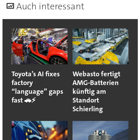
A
uch interessant
Toyota’s AI fixes
Webasto fertigt
factory
AMG-Batterien
“language” gaps
künftig am
fast 🚗⚡
Standort
Schierling