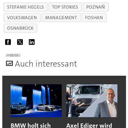
STEFANIE HEGELS
TOP STORIES
POZNAŃ
VOLKSWAGEN
MANAGEMENT
FOSHAN
OSNABRÜCK
ANZEIGE
A
uch interessant
BMW holt sich
Axel Ediger wird