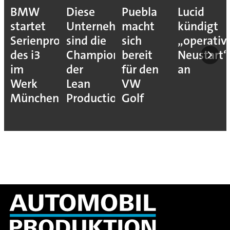
BMW
Diese
Puebla
Lucid
startet
Unternehmen
macht
kündigt
Serienproduktion
sind die
sich
„operativ
des i3
Champions
bereit
Neustart“
im
der
für den
an
Werk
Lean
VW
München
Production
Golf