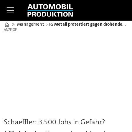
Management
IG Metall protestiert gegen drohenden Jobabbau bei Schaeffler
Home
ANZEIGE
ANZEIGE
Schaeffler: 3.500 Jobs in Gefahr?