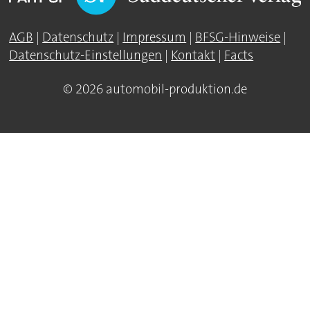
AGB
|
Datenschutz
|
Impressum
|
BFSG-Hinweise
|
Datenschutz-Einstellungen
|
Kontakt
|
Facts
© 2026 automobil-produktion.de