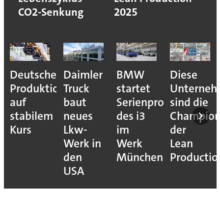
CO2-Senkung
2025
Deutsche
Daimler
BMW
Diese
Produktion
Truck
startet
Unterne
auf
baut
Serienproduktion
sind die
stabilem
neues
des i3
Champion
Kurs
Lkw-
im
der
Werk in
Werk
Lean
den
München
Productio
USA