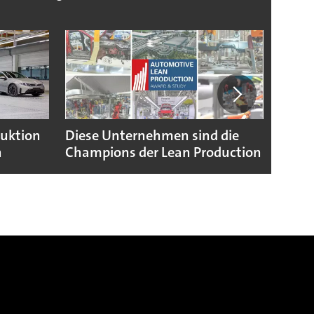
duktion
Diese Unternehmen sind die
Puebl
n
Champions der Lean Production
VW G