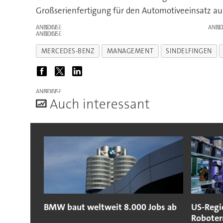
Großserienfertigung für den Automotiveeinsatz aus
ANZEIGE
ANZE
ANZEIGE
MERCEDES-BENZ
MANAGEMENT
SINDELFINGEN
ANZEIGE
A
uch interessant
BMW baut weltweit 8.000 Jobs ab
US-Regi
Roboter