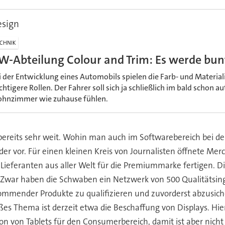
esign
CHNIK
W-Abteilung Colour and Trim: Es werde bun
i der Entwicklung eines Automobils spielen die Farb- und Materi
chtigere Rollen. Der Fahrer soll sich ja schließlich im bald schon
hnzimmer wie zuhause fühlen.
reits sehr weit. Wohin man auch im Softwarebereich bei der
r vor. Für einen kleinen Kreis von Journalisten öffnete Merc
ieferanten aus aller Welt für die Premiummarke fertigen. Di
 Zwar haben die Schwaben ein Netzwerk von 500 Qualitätsin
ommender Produkte zu qualifizieren und zuvorderst abzusicher
ßes Thema ist derzeit etwa die Beschaffung von Displays. Hi
 von Tablets für den Consumerbereich, damit ist aber nicht