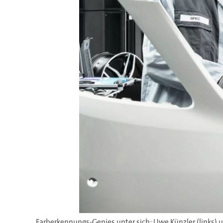
Farberkennungs-Genies unter sich: Uwe Künzler (links