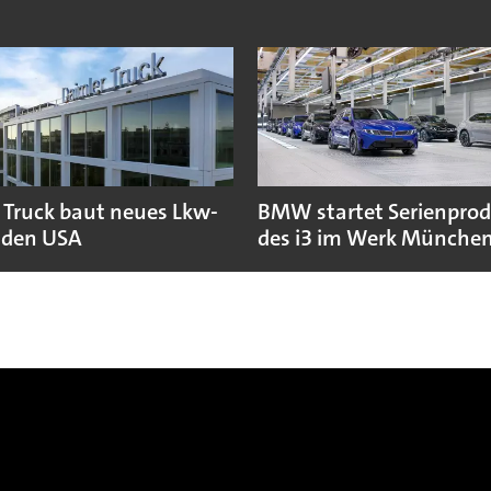
 Truck baut neues Lkw-
BMW startet Serienpro
 den USA
des i3 im Werk Münche