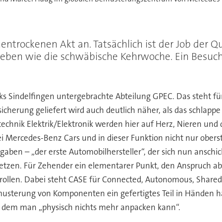
ntrockenen Akt an. Tatsächlich ist der Job der Q
rieben wie die schwäbische Kehrwoche. Ein Besu
ks Sindelfingen untergebrachte Abteilung GPEC. Das steht f
sicherung geliefert wird auch deutlich näher, als das schlapp
technik Elektrik/Elektronik werden hier auf Herz, Nieren und
i Mercedes-Benz Cars und in dieser Funktion nicht nur obers
ngaben – „der erste Automobilhersteller“, der sich nun ansc
tzen. Für Zehender ein elementarer Punkt, den Anspruch abso
rollen. Dabei steht CASE für Connected, Autonomous, Shared 
sterung von Komponenten ein gefertigtes Teil in Händen häl
 in dem man „physisch nichts mehr anpacken kann“.