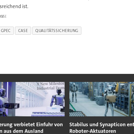
reichend ist.
IGE
GPEC
CASE
QUALITÄTSSICHERUNG
erung verbietet Einfuhr von
Stabilus und Synapticon en
n aus dem Ausland
Roboter-Aktuatoren