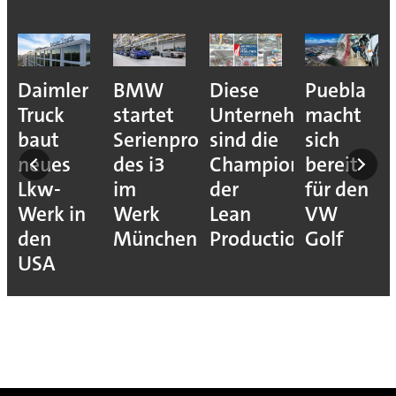
e
Daimler
BMW
Diese
Puebla
ion
Truck
startet
Unternehmen
macht
baut
Serienproduktion
sind die
sich
neues
des i3
Champions
bereit
Lkw-
im
der
für den
Werk in
Werk
Lean
VW
den
München
Production
Golf
USA