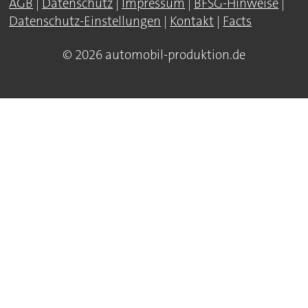
AGB
|
Datenschutz
|
Impressum
|
BFSG-Hinweise
|
Datenschutz-Einstellungen
|
Kontakt
|
Facts
© 2026 automobil-produktion.de