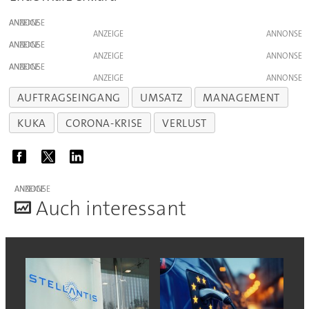
ANZEIGE
ANZEIGE
ANZEIGE
ANZEIGE
ANZEIGE
ANZEIGE
AUFTRAGSEINGANG
UMSATZ
MANAGEMENT
KUKA
CORONA-KRISE
VERLUST
ANZEIGE
A
uch interessant