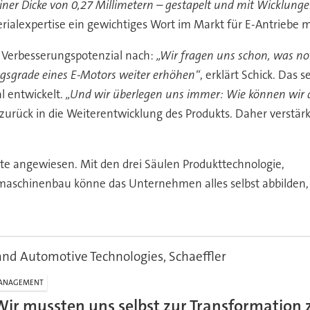
t einer Dicke von 0,27 Millimetern – gestapelt und mit Wicklu
erialexpertise ein gewichtiges Wort im Markt für E-Antriebe 
 Verbesserungspotenzial nach:
„Wir fragen uns schon, was no
ngsgrade eines E-Motors weiter erhöhen“
, erklärt Schick. Das s
 entwickelt.
„Und wir überlegen uns immer: Wie können wir d
g zurück in die Weiterentwicklung des Produkts. Daher verstär
itte angewiesen. Mit den drei Säulen Produkttechnologie,
aschinenbau könne das Unternehmen alles selbst abbilden, 
and Automotive Technologies, Schaeffler
ANAGEMENT
Wir mussten uns selbst zur Transformation