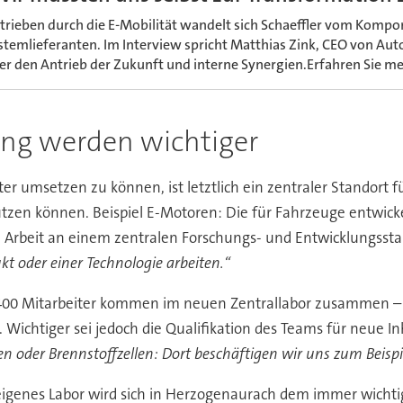
trieben durch die E-Mobilität wandelt sich Schaeffler vom Komp
stemlieferanten. Im Interview spricht Matthias Zink, CEO von Au
er den Antrieb der Zukunft und interne Synergien.Erfahren Sie 
rung werden wichtiger
er umsetzen zu können, ist letztlich ein zentraler Standort 
tzen können. Beispiel E-Motoren: Die für Fahrzeuge entwicke
e Arbeit an einem zentralen Forschungs- und Entwicklungsstan
t oder einer Technologie arbeiten.“
400 Mitarbeiter kommen im neuen Zentrallabor zusammen – g
 Wichtiger sei jedoch die Qualifikation des Teams für neue I
ren oder Brennstoffzellen: Dort beschäftigen wir uns zum Beis
n eigenes Labor wird sich in Herzogenaurach dem immer wi