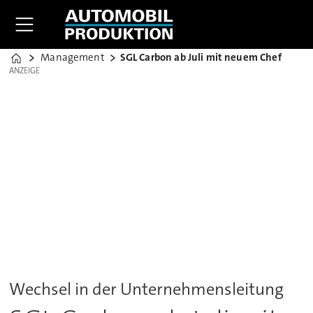
Management
SGL Carbon ab Juli mit neuem Chef
Home
ANZEIGE
ANZEIGE
Wechsel in der Unternehmensleitung