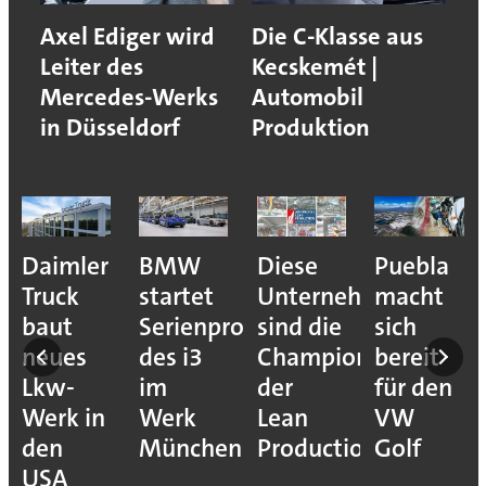
Axel Ediger wird
Die C-Klasse aus
Leiter des
Kecskemét |
Mercedes-Werks
Automobil
in Düsseldorf
Produktion
BMW
Diese
Puebla
Lucid
startet
Unternehmen
macht
kündigt
Serienproduktion
sind die
sich
„operativ
des i3
Champions
bereit
Neustart“
im
der
für den
an
Werk
Lean
VW
München
Production
Golf