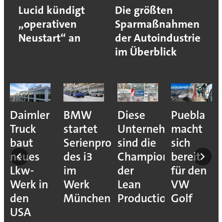
Lucid kündigt
Die größten
„operativen
Sparmaßnahmen
Neustart“ an
der Autoindustrie
im Überblick
e
Daimler
BMW
Diese
Puebla
ion
Truck
startet
Unternehmen
macht
baut
Serienproduktion
sind die
sich
neues
des i3
Champions
bereit
Lkw-
im
der
für den
Werk in
Werk
Lean
VW
den
München
Production
Golf
USA