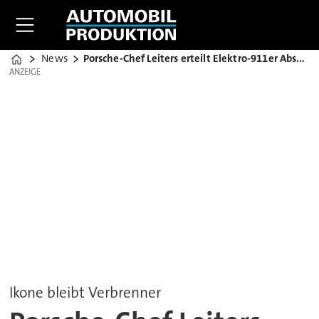
News
Porsche-Chef Leiters erteilt Elektro-911er Absage
Home
ANZEIGE
ANZEIGE
Ikone bleibt Verbrenner