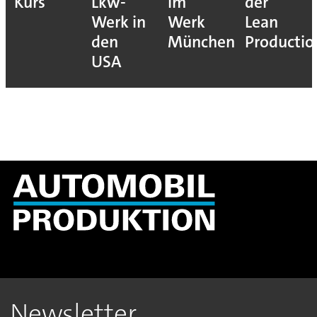
Kurs
Lkw-
im
der
Werk in
Werk
Lean
den
München
Productio
USA
Newsletter