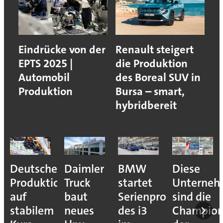
Eindrücke von der
Renault steigert
EPTS 2025 |
die Produktion
Automobil
des Boreal SUV in
Produktion
Bursa – smart,
hybridbereit
Deutsche
Daimler
BMW
Diese
Produktion
Truck
startet
Unterne
auf
baut
Serienproduktion
sind die
stabilem
neues
des i3
Champion