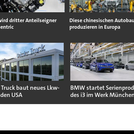
ird dritter Anteilseigner
Diese chinesischen Autoba
centric
produzieren in Europa
 Truck baut neues Lkw-
BMW startet Serienpro
 den USA
des i3 im Werk Münche