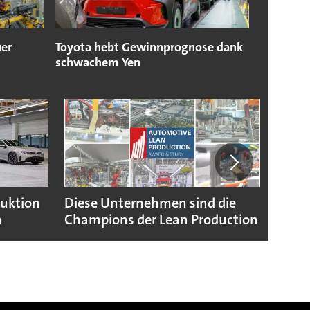
uer
Toyota hebt Gewinnprognose dank
schwachem Yen
duktion
Diese Unternehmen sind die
Puebl
n
Champions der Lean Production
VW G