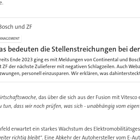
e.
Bosch und ZF
ANAGEMENT
as bedeuten die Stellenstreichungen bei den
reits Ende 2023 ging es mit Meldungen von Continental und Bosch 
t ZF der nächste Zulieferer mit negativen Schlagzeilen. Auch Web
zwungen, personell einzusparen. Wir erklären, was dahintersteckt
irtschaftswoche
, das über die sich aus der Fusion mit Vites
u tun, dass wir noch prüfen, was sich - unabhängig vom eige
feld erwartet ein starkes Wachstum des Elektromobilitätsg
eiter richtig bleibt"
. Eine Abkehr der Autohersteller vom E-Aut