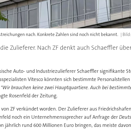
nstreichungen nach. Konkrete Zahlen sind noch nicht bekannt.
 die Zulieferer. Nach ZF denkt auch Schaeffler ü
sche Auto- und Industriezulieferer Schaeffler signifikante S
spezialisten Vitesco könnten sich bestimmte Personalstellen 
.
"Wir brauchen keine zwei Hauptquartiere. Auch bei bestimmte
sagte Rosenfeld der Zeitung.
von ZF verkündet worden. Der Zulieferer aus Friedrichshafe
feld noch ein Unternehmenssprecher auf Anfrage der
Deuts
 von jährlich rund 600 Millionen Euro bringen, das meiste da