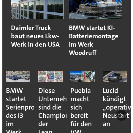
Daimler Truck
BMW startet KI-
baut neues Lkw-
Batteriemontage
Werk in den USA
im Werk
Woodruff
BMW
Diese
Puebla
Lucid
startet
Unternehmen
macht
kündigt
Serienproduktion
sind die
sich
„operativ
des i3
Champions
bereit
Neustart“
im
der
für den
an
Werk
Lean
VW