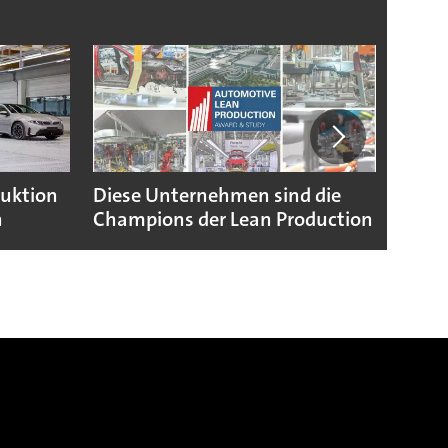
duktion
Diese Unternehmen sind die
Puebl
n
Champions der Lean Production
VW G