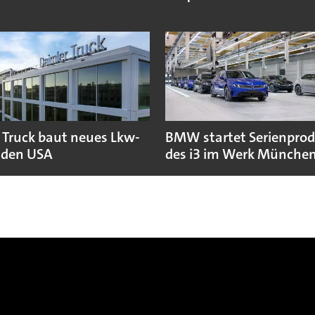
 Truck baut neues Lkw-
BMW startet Serienpro
 den USA
des i3 im Werk Münche