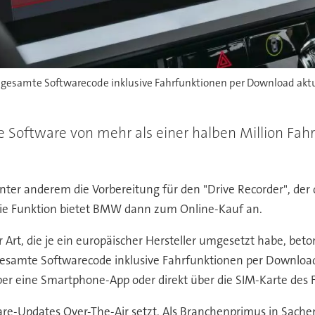
esamte Softwarecode inklusive Fahrfunktionen per Download aktual
oftware von mehr als einer halben Million Fah
ter anderem die Vorbereitung für den "Drive Recorder", de
Die Funktion bietet BMW dann zum Online-Kauf an.
 Art, die je ein europäischer Hersteller umgesetzt habe, be
esamte Softwarecode inklusive Fahrfunktionen per Download a
er eine Smartphone-App oder direkt über die SIM-Karte des 
ware-Updates Over-The-Air setzt. Als Branchenprimus in Sachen