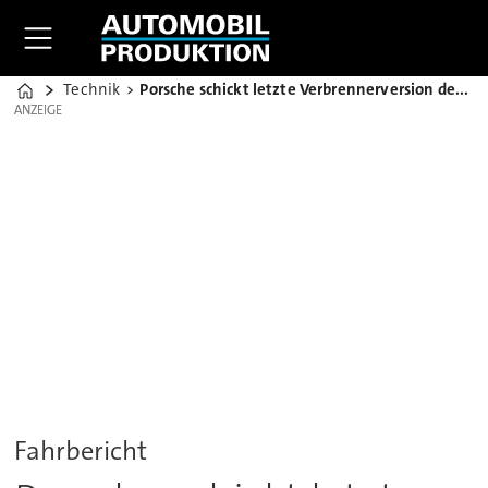
Technik
Porsche schickt letzte Verbrennerversion des Macan ins Rennen
Home
ANZEIGE
ANZEIGE
Fahrbericht