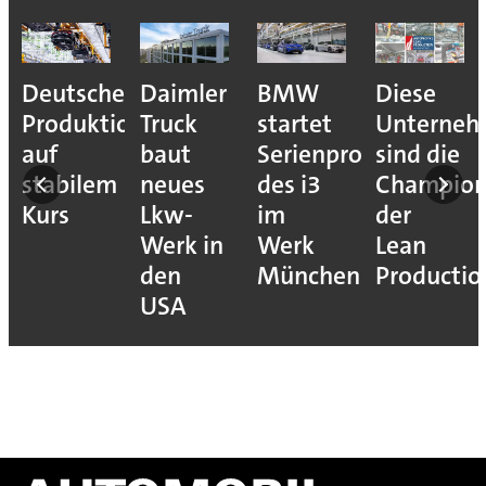
Deutsche
Daimler
BMW
Diese
Produktion
Truck
startet
Unterne
auf
baut
Serienproduktion
sind die
stabilem
neues
des i3
Champion
Kurs
Lkw-
im
der
Werk in
Werk
Lean
den
München
Productio
USA