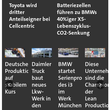
Toyota wird
Batteriezellen
dritter
führen zu BMWs
Anteilseigner bei
40%iger X5-
Cellcentric
Lebenszyklus-
CO2-Senkung
Deutsche
Daimler
BMW
Diese
Produktion
Truck
startet
Unterne
auf
baut
Serienproduktion
sind die
stabilem
neues
des i3
Champion
Kurs
Lkw-
im
der
Werk in
Werk
Lean
den
München
Productio