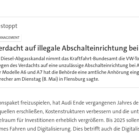
estoppt
ANAGEMENT
erdacht auf illegale Abschalteinrichtung be
 Diesel-Abgasskandal nimmt das Kraftfahrt-Bundesamt die VW-Toch
gen des Verdachts auf eine unzulässige Abschalteinrichtung bei
r Modelle A6 und A7 hat die Behörde eine amtliche Anhörung einge
recher am Dienstag (8. Mai) in Flensburg sagte.
onspaket freizuspielen, hat Audi Ende vergangenen Jahres de
ösquellen erschließen, Kostenstrukturen verbessern und die u
raum für Investitionen erheblich vergrößern. Bis 2025 sollen
mes Fahren und Digitalisierung. Dies betrifft auch die Digital