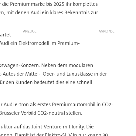
er die Premiummarke bis 2025 ihr komplettes
lm, mit denen Audi ein klares Bekenntnis zur
ANZEIGE
artet
t Audi ein Elektromodell im Premium-
olkswagen-Konzern. Neben dem modularen
Autos der Mittel-, Ober- und Luxusklasse in der
Für den Kunden bedeutet dies eine schnell
er Audi e-tron als erstes Premiumautomobil in CO2-
Brüsseler Vorbild CO2-neutral stellen.
uktur auf das Joint-Venture mit Ionity. Die
önnen. Damit ist der Elektro-SUV in nur knapp 30