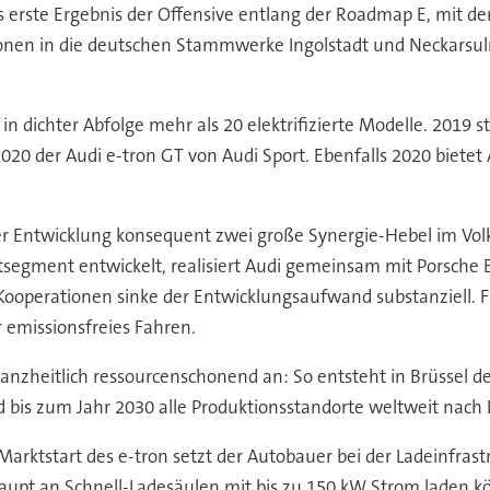
as erste Ergebnis der Offensive entlang der Roadmap E, mit d
itionen in die deutschen Stammwerke Ingolstadt und Neckarsu
 dichter Abfolge mehr als 20 elektrifizierte Modelle. 2019 st
 2020 der Audi e-tron GT von Audi Sport. Ebenfalls 2020 biete
er Entwicklung konsequent zwei große Synergie-Hebel im V
egment entwickelt, realisiert Audi gemeinsam mit Porsche E-
 Kooperationen sinke der Entwicklungsaufwand substanziell. 
 emissionsfreies Fahren.
ganzheitlich ressourcenschonend an: So entsteht in Brüssel d
rd bis zum Jahr 2030 alle Produktionsstandorte weltweit nach 
arktstart des e-tron setzt der Autobauer bei der Ladeinfrastr
haupt an Schnell-Ladesäulen mit bis zu 150 kW Strom laden k