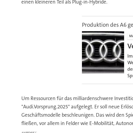
einen kleineren Teil als Plug-in-Hybride.
Produktion des A6 g
M
V
Im
We
de
Sp
Um Ressourcen für das milliardenschwere Investiti
"Audi.Vorsprung.2025" aufgelegt. Er soll neue Erl
Geschäftsmodelle beschleunigen. Das wird den Spiel
fließen, vor allem in Felder wie E-Mobilität, Autono