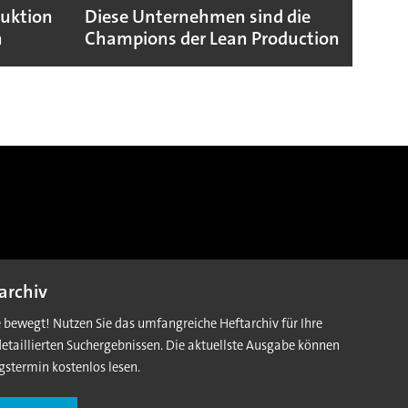
duktion
Diese Unternehmen sind die
Puebl
n
Champions der Lean Production
VW G
archiv
e bewegt! Nutzen Sie das umfangreiche Heftarchiv für Ihre
detaillierten Suchergebnissen. Die aktuellste Ausgabe können
gstermin kostenlos lesen.