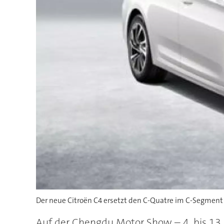
Der neue Citroën C4 ersetzt den C-Quatre im C-Segment
Auf der Chengdu Motor Show – 4. bis 13.