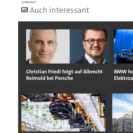
ANZEIGE
A
uch interessant
Christian Friedl folgt auf Albrecht
BMW hol
Reimold bei Porsche
Elektro