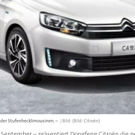
 der Stufenhecklimousinen. –
(Bild: Citroën)
 September – präsentiert Dongfeng Citroën die ne