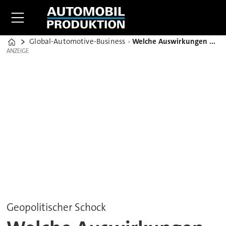
Global-Automotive-Business
Welche Auswirkungen hat der Iran-Konflikt auf die Autobranche?
Home
ANZEIGE
ANZEIGE
Geopolitischer Schock