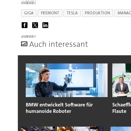
ANZEIGE
GIGA
FREMONT
TESLA
PRODUKTION
MANA
ANZEIGE
A
uch interessant
BMW entwickelt Software für
Schaeffl
humanoide Roboter
Flaute