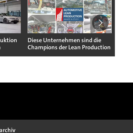
duktion
Diese Unternehmen sind die
Puebl
n
Champions der Lean Production
VW G
archiv