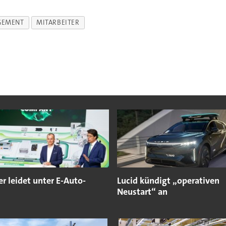
GEMENT
MITARBEITER
er leidet unter E-Auto-
Lucid kündigt „operativen
Neustart“ an