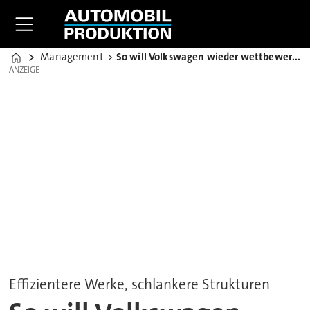
Management
So will Volkswagen wieder wettbewerbsfähiger werden
Home
ANZEIGE
ANZEIGE
Effizientere Werke, schlankere Strukturen