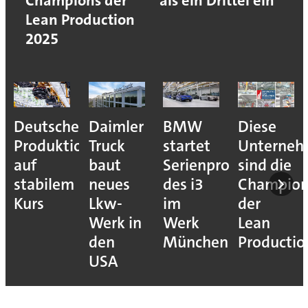
Champions der
als ein Drittel ein
Lean Production
2025
Deutsche
Daimler
BMW
Diese
Produktion
Truck
startet
Unterne
auf
baut
Serienproduktion
sind die
stabilem
neues
des i3
Champion
Kurs
Lkw-
im
der
Werk in
Werk
Lean
den
München
Productio
USA