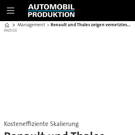
Management
Renault und Thales zeigen vernetztes Militärfahrzeug
Home
ANZEIGE
ANZEIGE
Kosteneffiziente Skalierung