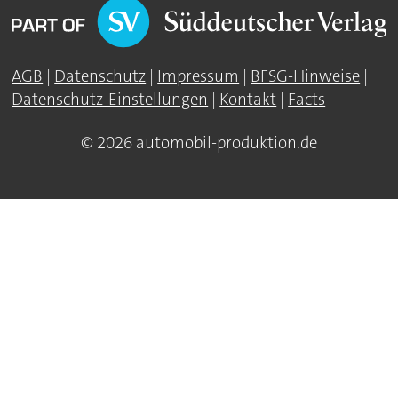
AGB
|
Datenschutz
|
Impressum
|
BFSG-Hinweise
|
Datenschutz-Einstellungen
|
Kontakt
|
Facts
© 2026 automobil-produktion.de