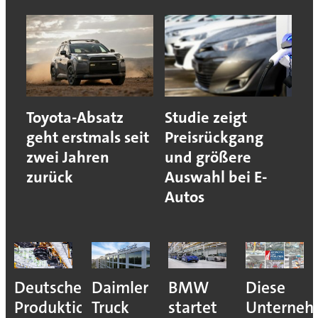
Toyota-Absatz
Studie zeigt
geht erstmals seit
Preisrückgang
zwei Jahren
und größere
zurück
Auswahl bei E-
Autos
Deutsche
Daimler
BMW
Diese
Produktion
Truck
startet
Unterne