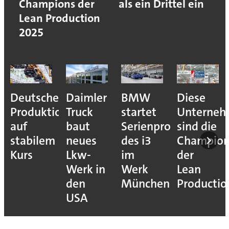
Champions der
als ein Drittel ein
Lean Production
2025
Deutsche
Daimler
BMW
Diese
Produktion
Truck
startet
Unterne
auf
baut
Serienproduktion
sind die
stabilem
neues
des i3
Champion
Kurs
Lkw-
im
der
Werk in
Werk
Lean
den
München
Productio
USA