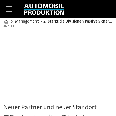
Management
ZF stärkt die Divisionen Passive Sicherheit und Chassis
Home
ANZEIGE
ANZEIGE
Neuer Partner und neuer Standort