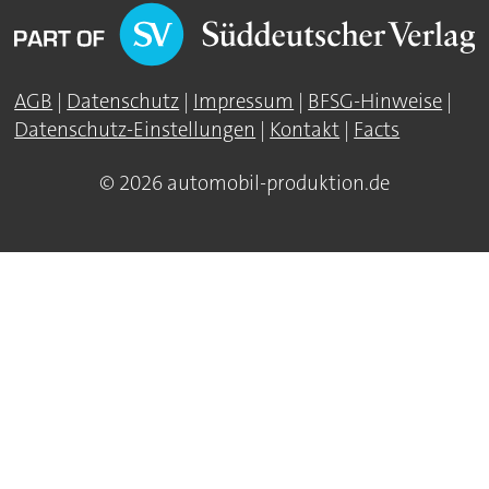
AGB
|
Datenschutz
|
Impressum
|
BFSG-Hinweise
|
Datenschutz-Einstellungen
|
Kontakt
|
Facts
© 2026 automobil-produktion.de