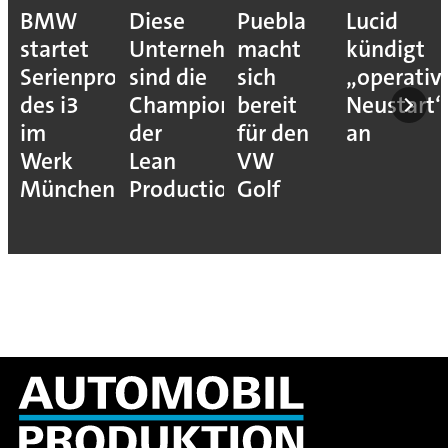
se
Puebla
Lucid
Darum
Das
ernehmen
macht
kündigt
schöpft
welt
ion
 die
sich
„operativen
die
Prod
mpions
bereit
Neustart“
Autoindustrie
von
für den
an
jetzt
BM
n
VW
Hoffnung
duction
Golf