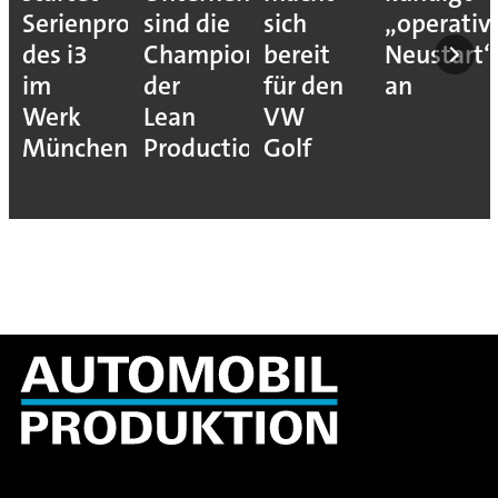
sich
„operativen
die
Produkti
ons
bereit
Neustart“
Autoindustrie
von
für den
an
jetzt
BMW
VW
Hoffnung
ion
Golf