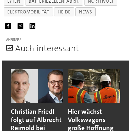
LYTEN
BATTERIEZELLENFABRIK
NORTHVOLT
ELEKTROMOBILITÄT
HEIDE
NEWS
ANZEIGE
A
uch interessant
Christian Friedl
Hier wächst
folgt auf Albrecht
Volkswagens
Reimold bei
große Hoffnung