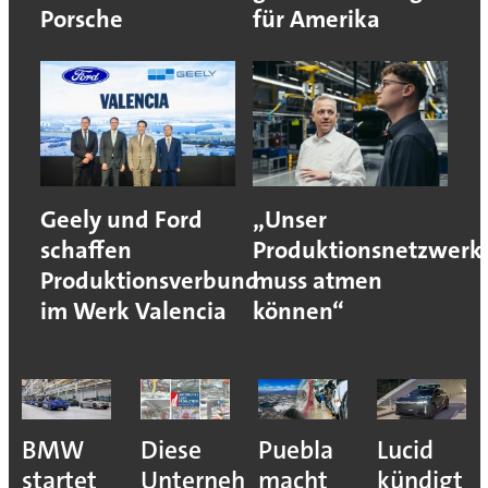
Porsche
für Amerika
Geely und Ford
„Unser
schaffen
Produktionsnetzwerk
Produktionsverbund
muss atmen
im Werk Valencia
können“
Puebla
Lucid
Darum
Das
ehmen
macht
kündigt
schöpft
weltweit