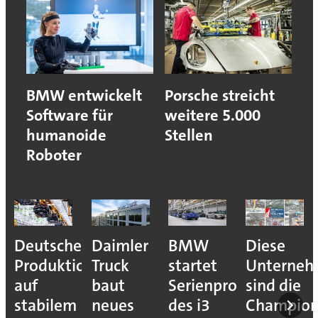
BMW entwickelt
Porsche streicht
Software für
weitere 5.000
humanoide
Stellen
Roboter
Deutsche
Daimler
BMW
Diese
Produktion
Truck
startet
Unterne
auf
baut
Serienproduktion
sind die
stabilem
neues
des i3
Champion