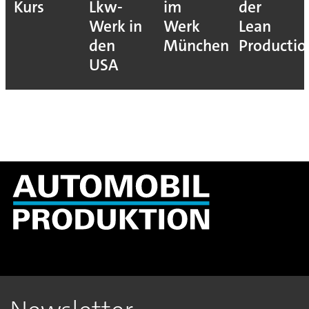
Kurs
Lkw-
im
der
Werk in
Werk
Lean
den
München
Productio
USA