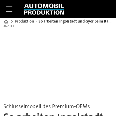
Produktion
So arbeiten Ingolstadt und Györ beim Bau des Audi Q3 zusammen
Home
ANZEIGE
ANZEIGE
Schlüsselmodell des Premium-OEMs