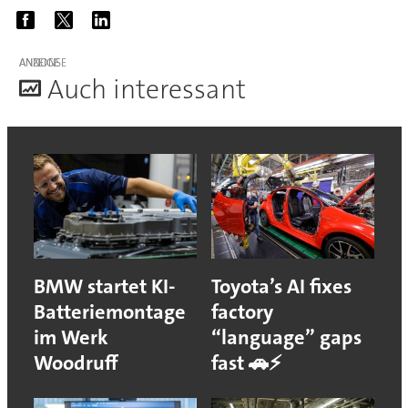
ANZEIGE
A
uch interessant
BMW startet KI-
Toyota’s AI fixes
Batteriemontage
factory
im Werk
“language” gaps
Woodruff
fast 🚗⚡