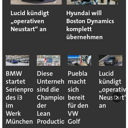
Lucid kündigt
Hyundai will
„operativen
Boston Dynamics
Neustart“ an
komplett
übernehmen
BMW
Diese
Puebla
Lucid
startet
Unternehmen
macht
kündigt
Serienproduktion
sind die
sich
„operativ
des i3
Champions
bereit
Neustart“
im
der
für den
an
Werk
Lean
VW
München
Production
Golf