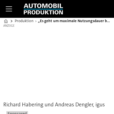
Produktion
„Es geht um maximale Nutzungsdauer bei minimalem Risiko“
Home
ANZEIGE
ANZEIGE
Richard Habering und Andreas Dengler, igus
Sponsored