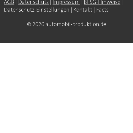
AGB
|
Datenschutz
|
Impressum
|
BFSG-Hinweise
|
Datenschutz-Einstellungen
|
Kontakt
|
Facts
© 2026 automobil-produktion.de