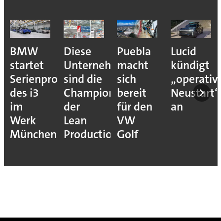
BMW
Diese
Puebla
Lucid
startet
Unternehmen
macht
kündigt
Serienproduktion
sind die
sich
„operativ
des i3
Champions
bereit
Neustart“
im
der
für den
an
Werk
Lean
VW
München
Production
Golf