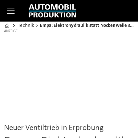
Technik
Empa: Elektrohydraulik statt Nockenwelle spart 20% Sprit
Home
ANZEIGE
ANZEIGE
Neuer Ventiltrieb in Erprobung