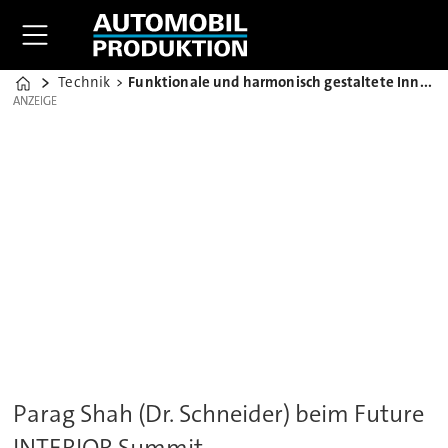
Technik
Funktionale und harmonisch gestaltete Innenräume erschaffen
Home
ANZEIGE
ANZEIGE
Parag Shah (Dr. Schneider) beim Future
INTERIOR Summit