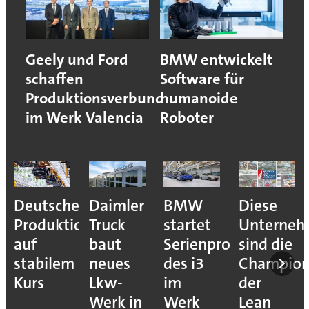
Geely und Ford
BMW entwickelt
schaffen
Software für
Produktionsverbund
humanoide
im Werk Valencia
Roboter
Deutsche
Daimler
BMW
Diese
Produktion
Truck
startet
Unterne
auf
baut
Serienproduktion
sind die
stabilem
neues
des i3
Champion
Kurs
Lkw-
im
der
Werk in
Werk
Lean