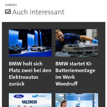
ANZEIGE
A
uch interessant
BMW holt sich
BMW startet KI-
Platz zwei bei den
Batteriemontage
Elektroautos
im Werk
zurück
Woodruff