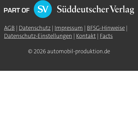
AGB
|
Datenschutz
|
Impressum
|
BFSG-Hinweise
|
Datenschutz-Einstellungen
|
Kontakt
|
Facts
© 2026 automobil-produktion.de