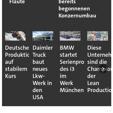
Flaute
bereits
begonnenen
Konzernumbau
Deutsche
Daimler
BMW
Diese
Produktion
Truck
startet
Unterne
auf
baut
Serienproduktion
sind die
stabilem
neues
des i3
Champion
Kurs
Lkw-
im
der
Werk in
Werk
Lean
den
München
Productio
USA