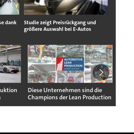
se dank
Studie zeigt Preisrückgang und
größere Auswahl bei E-Autos
duktion
Diese Unternehmen sind die
Puebl
n
Champions der Lean Production
VW G