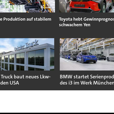
e Produktion auf stabilem
Toyota hebt Gewinnprogno
schwachem Yen
 Truck baut neues Lkw-
BMW startet Serienpro
 den USA
des i3 im Werk Münche